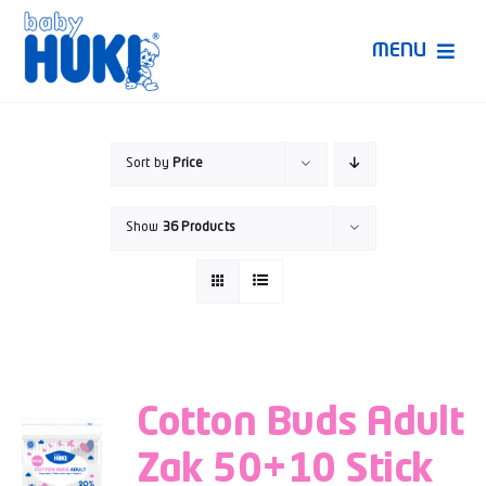
Skip
to
MENU
content
Produk Huki
Sort by
Price
Ruang Bunda Pintar
Show
36 Products
Bincang Ahli
Video
Cotton Buds Adult
Zak 50+10 Stick