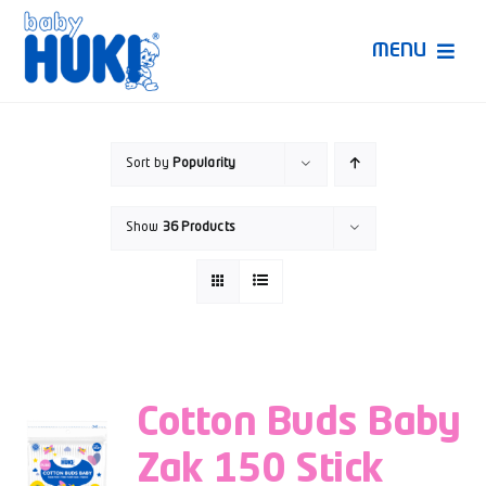
Skip
to
MENU
content
Produk Huki
Sort by
Popularity
Ruang Bunda Pintar
Show
36 Products
Bincang Ahli
Video
Cotton Buds Baby
Zak 150 Stick