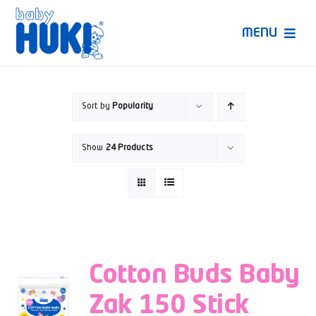
Skip
to
MENU
content
Produk Huki
Sort by
Popularity
Ruang Bunda Pintar
Show
24 Products
Bincang Ahli
Video
Cotton Buds Baby
Zak 150 Stick