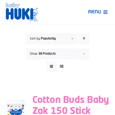
Skip
to
MENU
content
Produk Huki
Sort by
Popularity
Ruang Bunda Pintar
Show
36 Products
Bincang Ahli
Video
Cotton Buds Baby
Zak 150 Stick