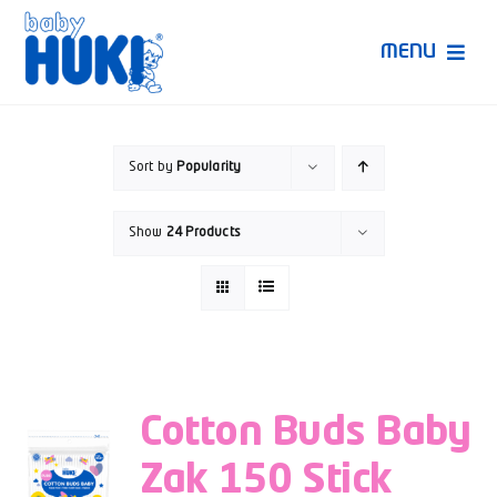
Skip
to
MENU
content
Produk Huki
Sort by
Popularity
Ruang Bunda Pintar
Show
24 Products
Bincang Ahli
Video
Cotton Buds Baby
Zak 150 Stick