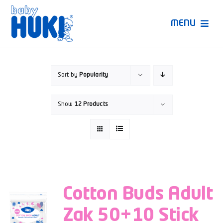
Skip
to
MENU
content
Produk Huki
Sort by
Popularity
Ruang Bunda Pintar
Show
12 Products
Bincang Ahli
Video
Cotton Buds Adult
Zak 50+10 Stick