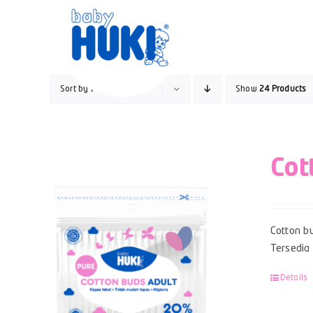
Skip
to
content
Sort by
Popularity
Show
24 Products
Cot
Cotton bu
Tersedia
Details