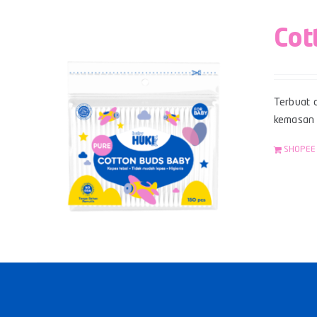
Cot
Terbuat d
kemasan z
SHOPEE