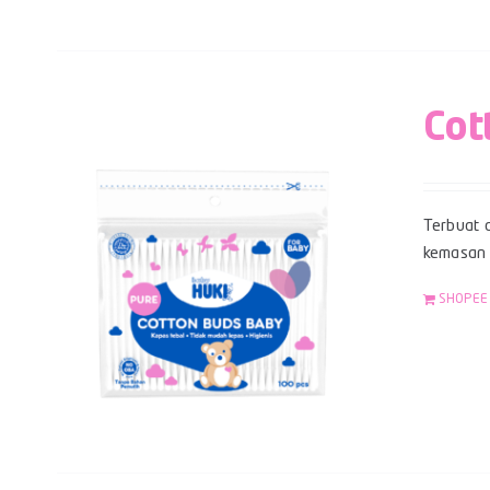
Cot
Terbuat d
kemasan z
SHOPEE