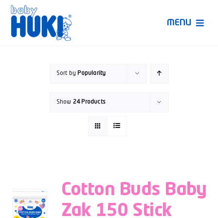
Skip
to
MENU
content
Produk Huki
Sort by
Popularity
Ruang Bunda Pintar
Show
24 Products
Bincang Ahli
Video
Cotton Buds Baby
Zak 150 Stick