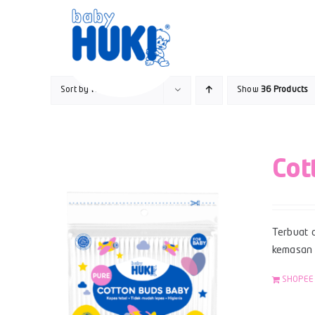
Skip
to
content
Sort by
Name
Show
36 Products
Cot
Terbuat d
kemasan z
SHOPEE