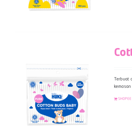
Cot
Terbuat d
kemasan z
SHOPEE