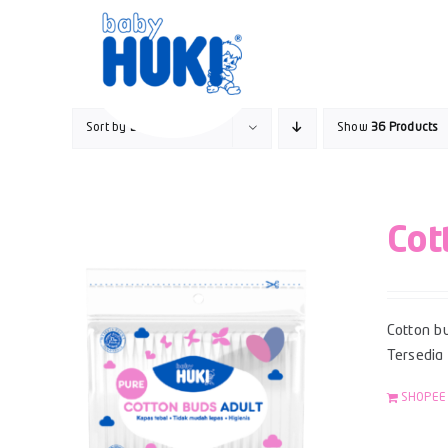
Skip
to
content
Sort by
Default Order
Show
36 Products
Cot
Cotton bu
Tersedia
SHOPEE