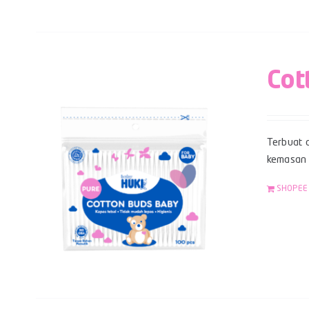
Cot
Terbuat d
kemasan z
SHOPEE