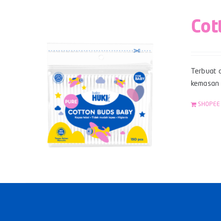
Cot
Terbuat d
kemasan z
SHOPEE