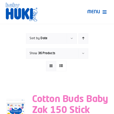
Skip
to
MENU
content
Produk Huki
Sort by
Date
Ruang Bunda Pintar
Show
36 Products
Bincang Ahli
Video
Cotton Buds Baby
Zak 150 Stick