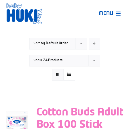
Skip
to
MENU
content
Produk Huki
Sort by
Default Order
Ruang Bunda Pintar
Show
24 Products
Bincang Ahli
Video
Cotton Buds Adult
Box 100 Stick