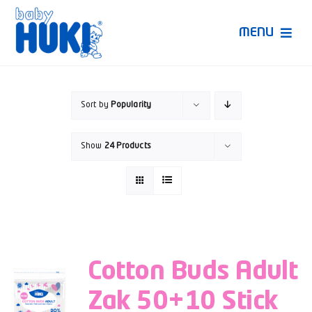
Skip
to
MENU
content
Produk Huki
Sort by
Popularity
Ruang Bunda Pintar
Show
24 Products
Bincang Ahli
Video
Cotton Buds Adult
Zak 50+10 Stick