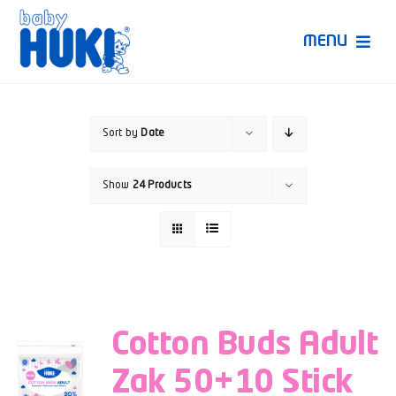
Skip
to
MENU
content
Produk Huki
Sort by
Date
Ruang Bunda Pintar
Show
24 Products
Bincang Ahli
Video
Cotton Buds Adult
Zak 50+10 Stick