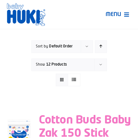
Skip
to
MENU
content
Produk Huki
Sort by
Default Order
Ruang Bunda Pintar
Show
12 Products
Bincang Ahli
Video
Cotton Buds Baby
Zak 150 Stick