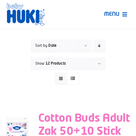
Skip
to
MENU
content
Produk Huki
Sort by
Date
Ruang Bunda Pintar
Show
12 Products
Bincang Ahli
Video
Cotton Buds Adult
Zak 50+10 Stick