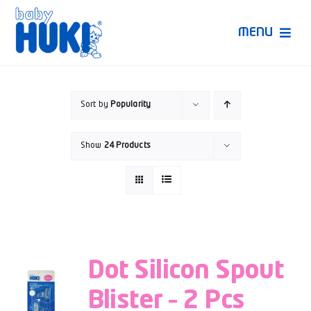
Skip
to
MENU
content
Produk Huki
Sort by
Popularity
Ruang Bunda Pintar
Show
24 Products
Bincang Ahli
Video
Dot Silicon Spout
Blister – 2 Pcs