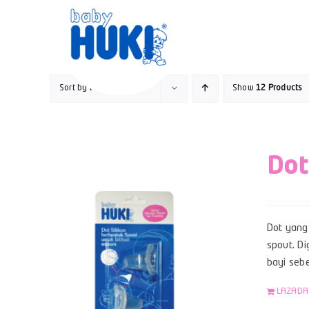
Skip
to
content
Sort by
Price
Show
12 Products
Dot
Dot yang 
spout. Di
bayi sebe
LAZADA