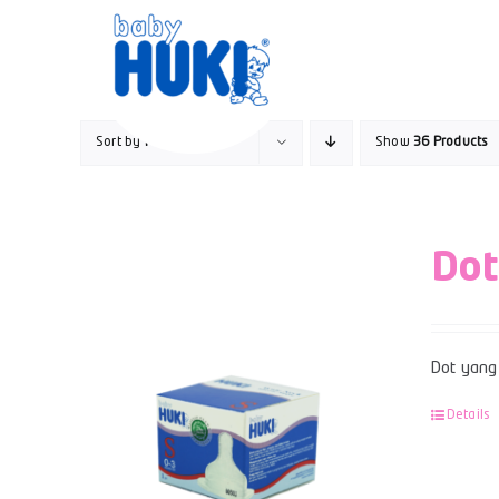
Skip
to
content
Sort by
Popularity
Show
36 Products
Dot
Dot yang 
Details