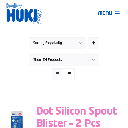
Skip
to
MENU
content
Produk Huki
Sort by
Popularity
Ruang Bunda Pintar
Show
24 Products
Bincang Ahli
Video
Dot Silicon Spout
Blister – 2 Pcs