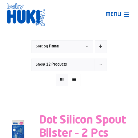
Skip
to
MENU
content
Produk Huki
Sort by
Name
Ruang Bunda Pintar
Show
12 Products
Bincang Ahli
Video
Dot Silicon Spout
Blister – 2 Pcs