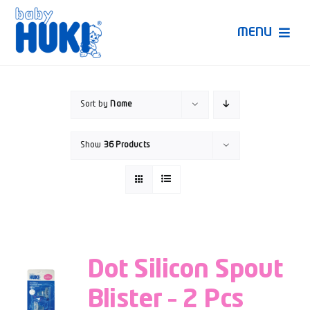
Skip
to
MENU
content
Produk Huki
Sort by
Name
Ruang Bunda Pintar
Show
36 Products
Bincang Ahli
Video
Dot Silicon Spout
Blister – 2 Pcs