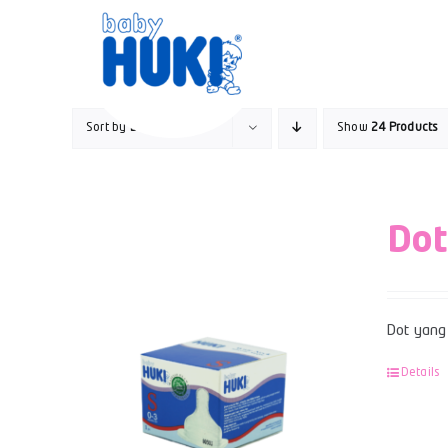
Skip
to
content
Sort by
Date
Show
24 Products
Dot
Dot yang 
Details