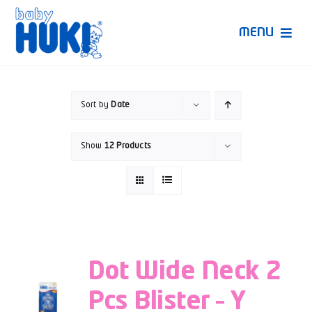
Skip
to
MENU
content
Produk Huki
Sort by
Date
Ruang Bunda Pintar
Show
12 Products
Bincang Ahli
Video
Dot Wide Neck 2
Pcs Blister – Y