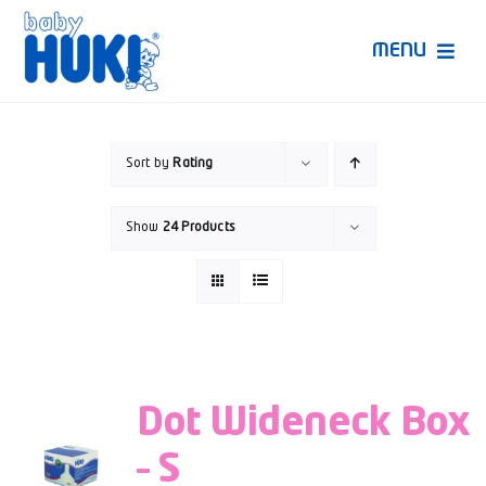
Skip
to
MENU
content
Produk Huki
Sort by
Rating
Ruang Bunda Pintar
Show
24 Products
Bincang Ahli
Video
Dot Wideneck Box
– S