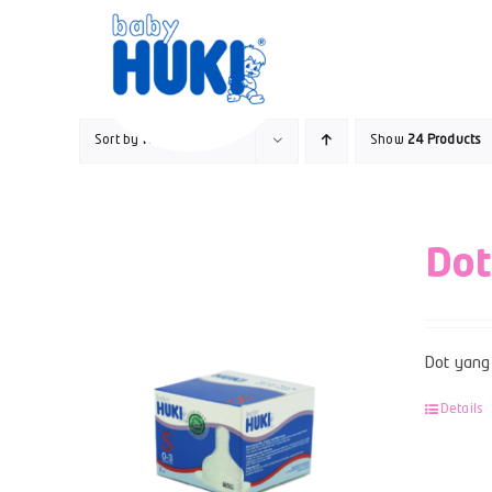
Skip
to
content
Sort by
Name
Show
24 Products
Dot
Dot yang 
Details