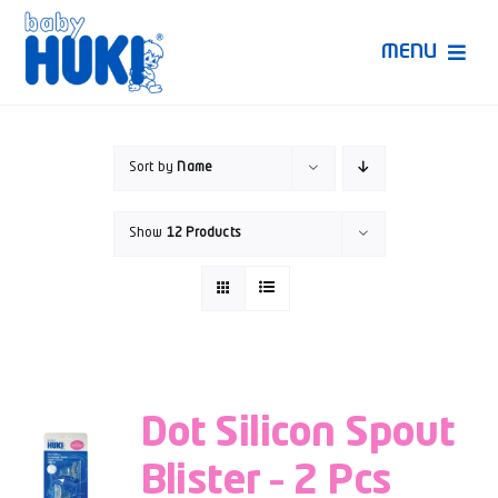
Skip
to
MENU
content
Produk Huki
Sort by
Name
Ruang Bunda Pintar
Show
12 Products
Bincang Ahli
Video
Dot Silicon Spout
Blister – 2 Pcs