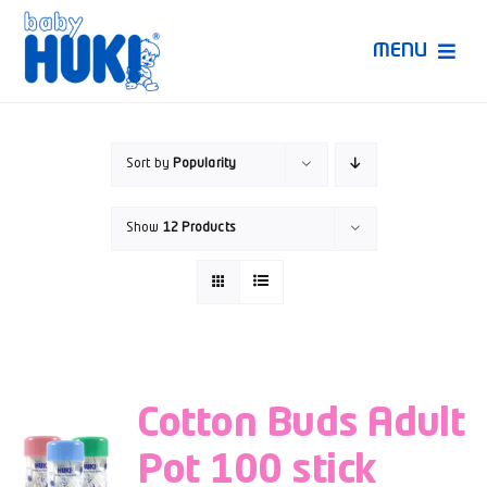
Skip
to
MENU
content
Produk Huki
Sort by
Popularity
Ruang Bunda Pintar
Show
12 Products
Bincang Ahli
Video
Cotton Buds Adult
Pot 100 stick