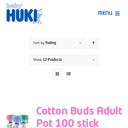
Skip
to
MENU
content
Produk Huki
Sort by
Rating
Ruang Bunda Pintar
Show
12 Products
Bincang Ahli
Video
Cotton Buds Adult
Pot 100 stick