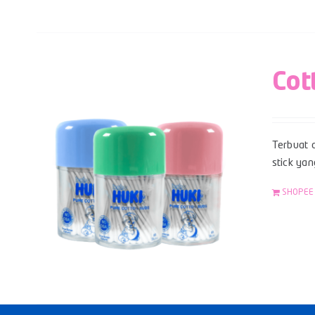
Cot
Terbuat d
stick yan
SHOPEE