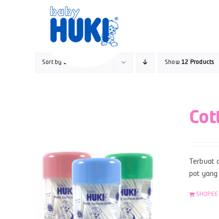
Skip
to
content
Sort by
Default Order
Show
12 Products
Cot
Terbuat d
pot yang 
SHOPEE