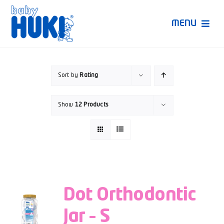
Skip
to
MENU
content
Produk Huki
Sort by
Rating
Ruang Bunda Pintar
Show
12 Products
Bincang Ahli
Video
Dot Orthodontic
Jar – S