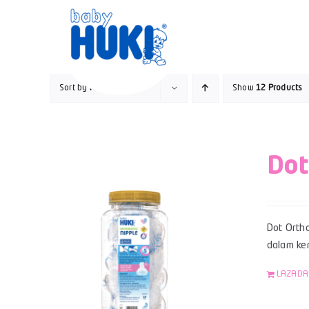
Skip
to
content
Sort by
Rating
Show
12 Products
Dot
Dot Ortho
dalam kem
LAZADA