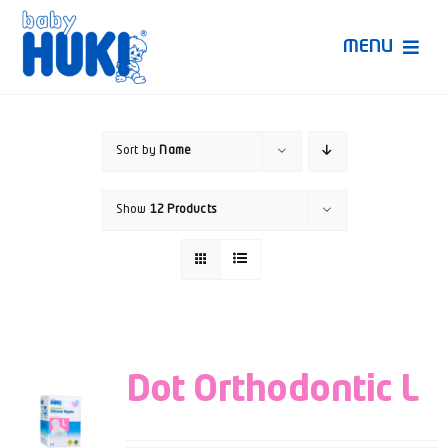
Skip
to
MENU
content
Produk Huki
Sort by
Name
Ruang Bunda Pintar
Show
12 Products
Bincang Ahli
Video
Dot Orthodontic L