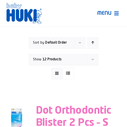
Skip
to
MENU
content
Produk Huki
Sort by
Default Order
Ruang Bunda Pintar
Show
12 Products
Bincang Ahli
Video
Dot Orthodontic
Blister 2 Pcs – S