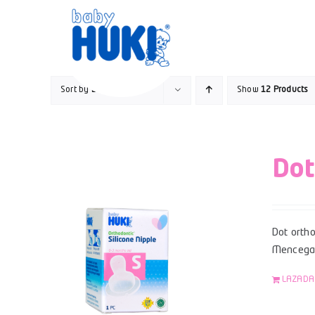
Skip
to
content
Sort by
Date
Show
12 Products
Dot
Dot ortho
Mencegah
LAZADA