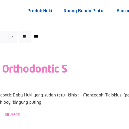
Produk Huki
Ruang Bunda Pintar
Binca
 Orthodontic S
dontic Baby Huki yang sudah teruji klinis : - Mencegah Maloklusi (per
 bayi bingung puting
Details