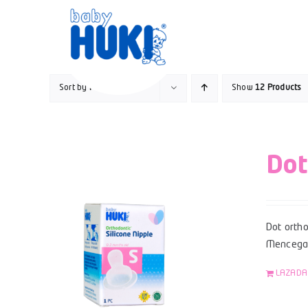
Skip
to
content
Sort by
Popularity
Show
12 Products
Dot
Dot ortho
Mencegah
LAZADA