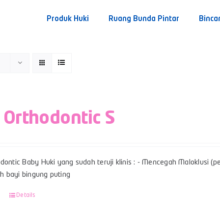
Produk Huki
Ruang Bunda Pintar
Binca
 Orthodontic S
dontic Baby Huki yang sudah teruji klinis : - Mencegah Maloklusi (per
 bayi bingung puting
Details