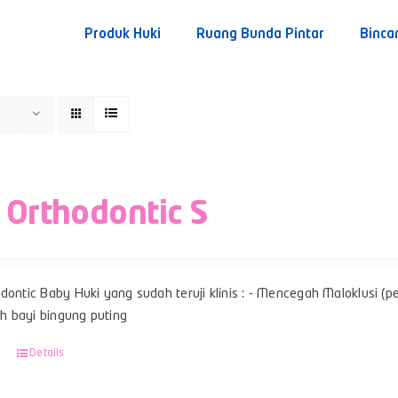
Produk Huki
Ruang Bunda Pintar
Binca
 Orthodontic S
dontic Baby Huki yang sudah teruji klinis : - Mencegah Maloklusi (per
 bayi bingung puting
Details