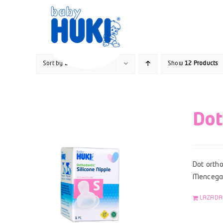
Skip
to
content
Sort by
Date
Show
12 Products
Dot
Dot ortho
Mencegah
LAZADA