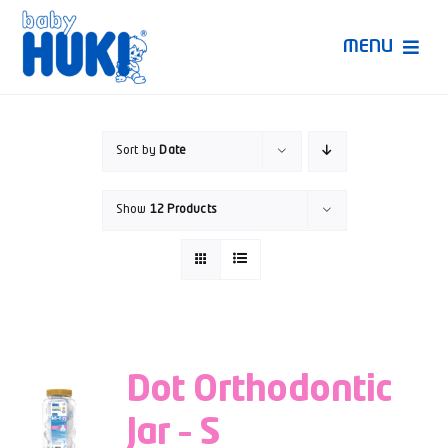
Skip
to
MENU
content
Produk Huki
Sort by
Date
Ruang Bunda Pintar
Show
12 Products
Bincang Ahli
Video
Dot Orthodontic
Jar – S