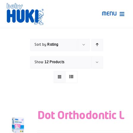
Skip
to
MENU
content
Produk Huki
Sort by
Rating
Ruang Bunda Pintar
Show
12 Products
Bincang Ahli
Video
Dot Orthodontic L