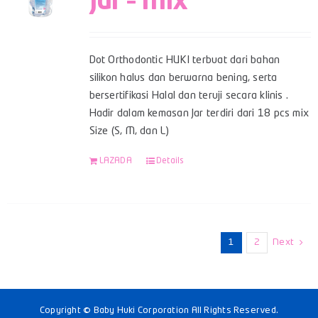
Jar – Mix
Dot Orthodontic HUKI terbuat dari bahan
silikon halus dan berwarna bening, serta
bersertifikasi Halal dan teruji secara klinis .
Hadir dalam kemasan Jar terdiri dari 18 pcs mix
Size (S, M, dan L)
LAZADA
Details
1
2
Next
Copyright © Baby Huki Corporation All Rights Reserved.