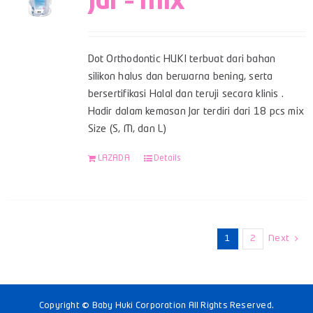
Jar – Mix
Dot Orthodontic HUKI terbuat dari bahan
silikon halus dan berwarna bening, serta
bersertifikasi Halal dan teruji secara klinis .
Hadir dalam kemasan Jar terdiri dari 18 pcs mix
Size (S, M, dan L)
LAZADA
Details
1
2
Next
Copyright © Baby Huki Corporation All Rights Reserved.