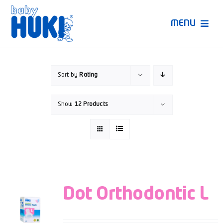
Skip
to
MENU
content
Produk Huki
Sort by
Rating
Ruang Bunda Pintar
Show
12 Products
Bincang Ahli
Video
Dot Orthodontic L