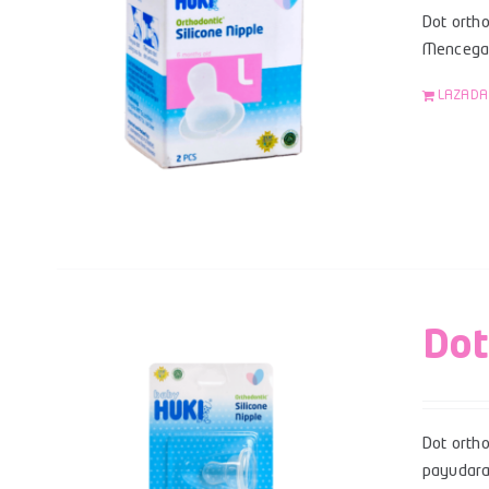
Dot ortho
Mencegah
LAZADA
Dot
Dot orth
payudara