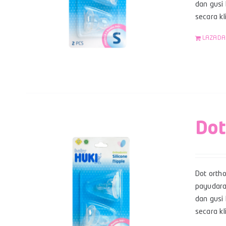
dan gusi 
secara k
LAZADA
Dot
Dot orth
payudara
dan gusi 
secara kl