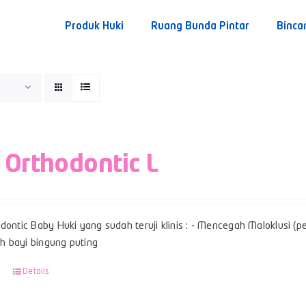
Produk Huki
Ruang Bunda Pintar
Binca
 Orthodontic L
dontic Baby Huki yang sudah teruji klinis : - Mencegah Maloklusi (per
 bayi bingung puting
Details