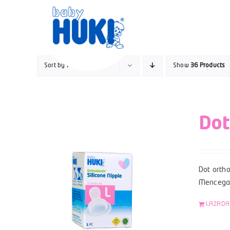
Skip
to
content
Sort by
Popularity
Show
36 Products
Dot
Dot ortho
Mencegah
LAZADA