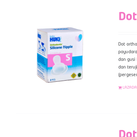
Dot
Dot orth
payudara
dan gusi 
dan teruj
(pergese
LAZADA
Dot