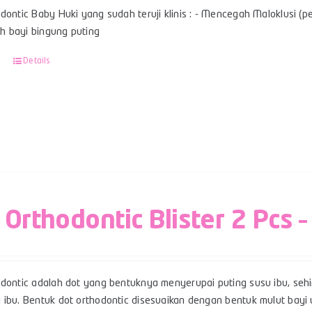
dontic Baby Huki yang sudah teruji klinis : - Mencegah Maloklusi (per
 bayi bingung puting
Details
 Orthodontic Blister 2 Pcs –
odontic adalah dot yang bentuknya menyerupai puting susu ibu, se
 ibu. Bentuk dot orthodontic disesuaikan dengan bentuk mulut ba