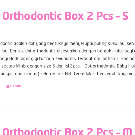
 Orthodontic Box 2 Pcs – S
odontic adalah dot yang bentuknya menyerupai puting susu ibu, se
 ibu. Bentuk dot orthodontic disesuaikan dengan bentuk mulut ba
bayi Anda agar gigi tumbuh sempurna. Terbuat dari bahan silikon ha
i secara klinis dengan size S dan isi 2pcs. Dot orthodontic Baby Huk
ran gigi dan rahang) - Anti kolik - Anti tersedak - Mencegah bayi 
Details
 Orthodontic Box 2 Pcs – M