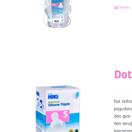
Details
Dot
Dot orth
payudara
dan gusi 
dan teruj
(pergese