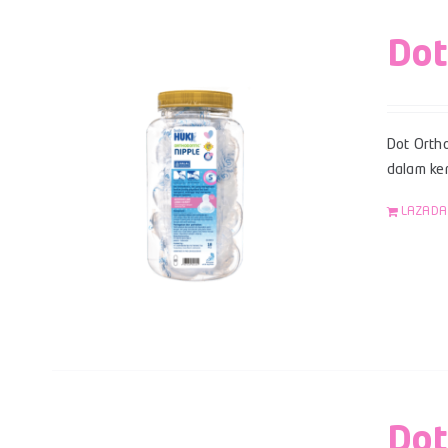
Dot
Dot Ortho
dalam kem
LAZADA
Dot