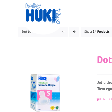
Skip
to
content
Sort by
Name
Show
24 Products
Dot
Dot ortho
Mencegah
LAZADA