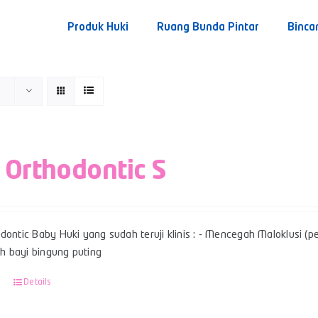
Produk Huki
Ruang Bunda Pintar
Binca
 Orthodontic S
dontic Baby Huki yang sudah teruji klinis : - Mencegah Maloklusi (per
 bayi bingung puting
Details