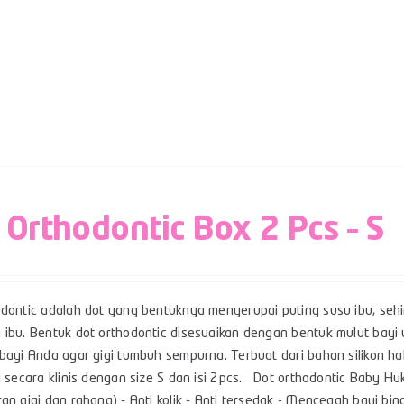
 Orthodontic Box 2 Pcs – S
odontic adalah dot yang bentuknya menyerupai puting susu ibu, se
 ibu. Bentuk dot orthodontic disesuaikan dengan bentuk mulut ba
bayi Anda agar gigi tumbuh sempurna. Terbuat dari bahan silikon ha
i secara klinis dengan size S dan isi 2pcs. Dot orthodontic Baby Huk
ran gigi dan rahang) - Anti kolik - Anti tersedak - Mencegah bayi 