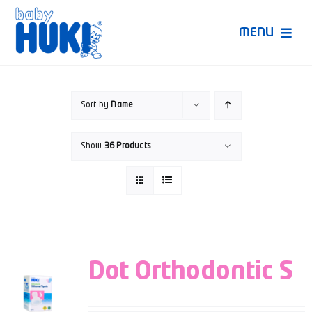
Skip
to
MENU
content
Produk Huki
Sort by
Name
Ruang Bunda Pintar
Show
36 Products
Bincang Ahli
Video
Dot Orthodontic S