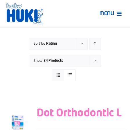
Skip
to
MENU
content
Produk Huki
Sort by
Rating
Ruang Bunda Pintar
Show
24 Products
Bincang Ahli
Video
Dot Orthodontic L