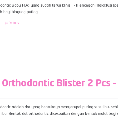
dontic Baby Huki yang sudah teruji klinis : - Mencegah Maloklusi (per
 bayi bingung puting
Details
 Orthodontic Blister 2 Pcs –
odontic adalah dot yang bentuknya menyerupai puting susu ibu, se
 ibu. Bentuk dot orthodontic disesuaikan dengan bentuk mulut ba