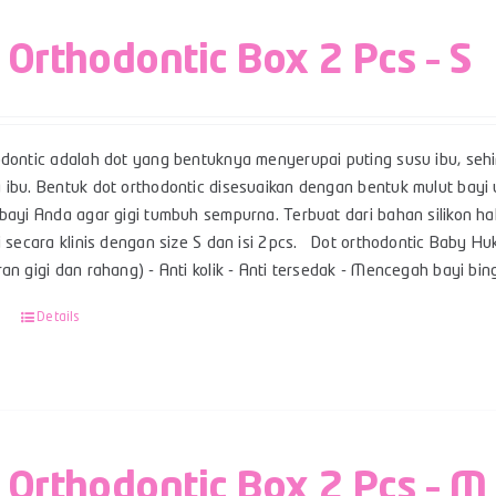
 Orthodontic Box 2 Pcs – S
odontic adalah dot yang bentuknya menyerupai puting susu ibu, se
 ibu. Bentuk dot orthodontic disesuaikan dengan bentuk mulut ba
bayi Anda agar gigi tumbuh sempurna. Terbuat dari bahan silikon ha
i secara klinis dengan size S dan isi 2pcs. Dot orthodontic Baby Huk
ran gigi dan rahang) - Anti kolik - Anti tersedak - Mencegah bayi 
Details
 Orthodontic Box 2 Pcs – M