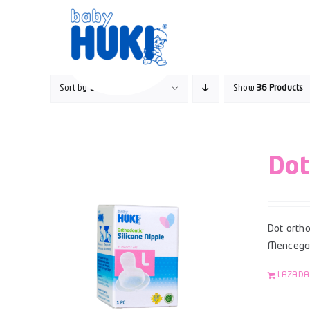
Skip
to
content
Sort by
Date
Show
36 Products
Dot
Dot ortho
Mencegah
LAZADA