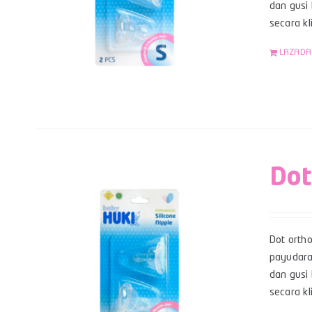
dan gusi 
secara k
LAZADA
Dot
Dot orth
payudara
dan gusi 
secara kl