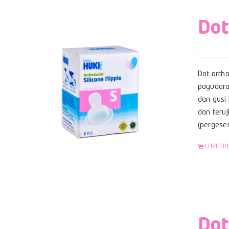
Dot
Dot orth
payudara
dan gusi 
dan teruj
(pergese
LAZADA
Dot