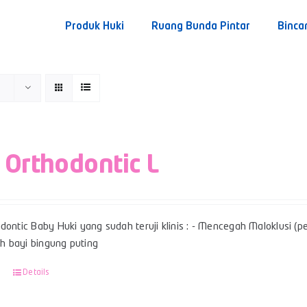
Produk Huki
Ruang Bunda Pintar
Binca
 Orthodontic L
dontic Baby Huki yang sudah teruji klinis : - Mencegah Maloklusi (per
 bayi bingung puting
Details