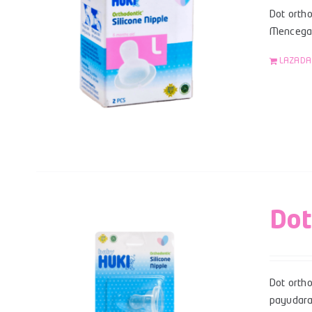
Dot ortho
Mencegah
LAZADA
Dot
Dot orth
payudara