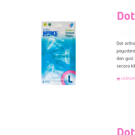
Dot
Dot orth
payudara
dan gusi 
secara kl
LAZADA
Dot