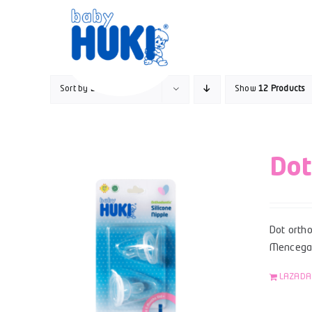
Skip
to
content
Sort by
Default Order
Show
12 Products
Dot
Dot ortho
Mencegah
LAZADA