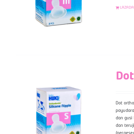
LAZADA
Dot
Dot orth
payudara
dan gusi 
dan teruj
(pergese