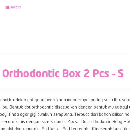
Details
 Orthodontic Box 2 Pcs – S
odontic adalah dot yang bentuknya menyerupai puting susu ibu, se
 ibu. Bentuk dot orthodontic disesuaikan dengan bentuk mulut ba
bayi Anda agar gigi tumbuh sempurna. Terbuat dari bahan silikon ha
i secara klinis dengan size S dan isi 2pcs. Dot orthodontic Baby Huk
ran gigi dan rahang) - Anti kolik - Anti tersedak - Mencegah bayi 