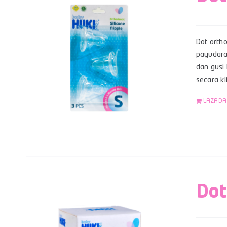
Dot orth
payudara
dan gusi 
secara kl
LAZADA
Dot