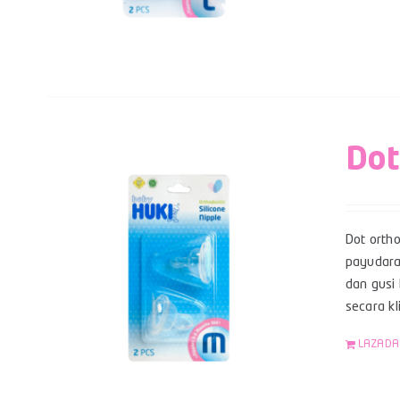
Dot
Dot orth
payudara
dan gusi 
secara kl
LAZADA