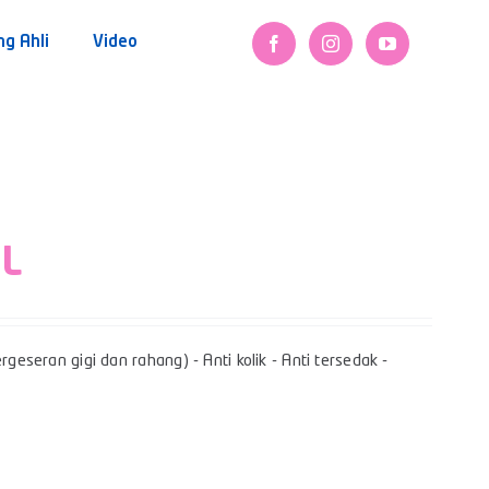
ng Ahli
Video
 L
geseran gigi dan rahang) - Anti kolik - Anti tersedak -