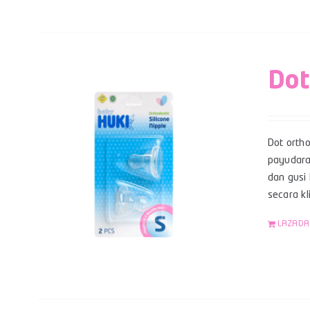
Dot
Dot orth
payudara
dan gusi 
secara k
LAZADA