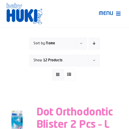
Skip
to
MENU
content
Produk Huki
Sort by
Name
Ruang Bunda Pintar
Show
12 Products
Bincang Ahli
Video
Dot Orthodontic
Blister 2 Pcs – L