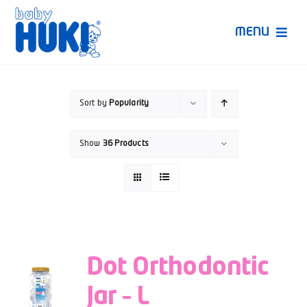
Skip
to
MENU
content
Produk Huki
Sort by
Popularity
Ruang Bunda Pintar
Show
36 Products
Bincang Ahli
Video
Dot Orthodontic
Jar – L