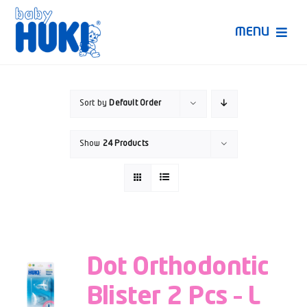
Skip
to
MENU
content
Produk Huki
Sort by
Default Order
Ruang Bunda Pintar
Show
24 Products
Bincang Ahli
Video
Dot Orthodontic
Blister 2 Pcs – L