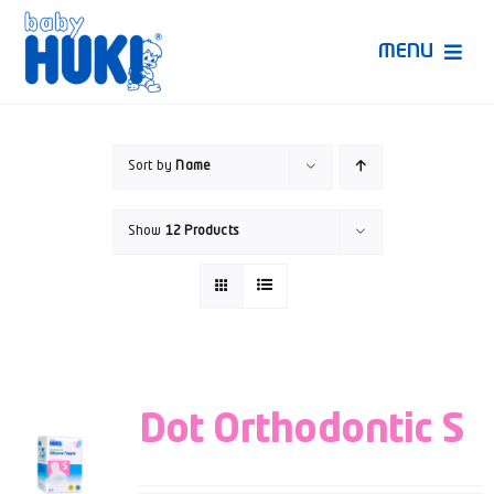
Skip
to
MENU
content
Produk Huki
Sort by
Name
Ruang Bunda Pintar
Show
12 Products
Bincang Ahli
Video
Dot Orthodontic S